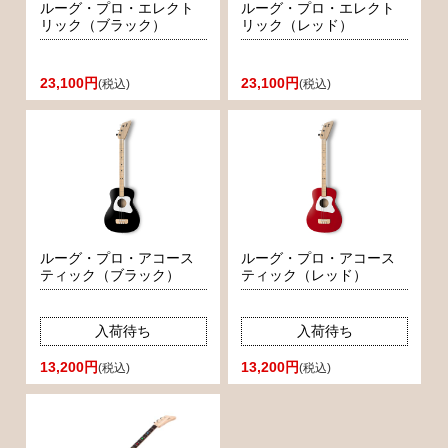
ルーグ・プロ・エレクト
ルーグ・プロ・エレクト
リック（ブラック）
リック（レッド）
23,100円
23,100円
(税込)
(税込)
ルーグ・プロ・アコース
ルーグ・プロ・アコース
ティック（ブラック）
ティック（レッド）
入荷待ち
入荷待ち
13,200円
13,200円
(税込)
(税込)