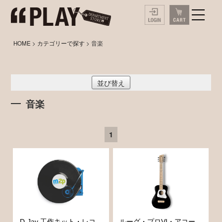
HOME
>
カテゴリーで探す
> 音楽
並び替え
音楽
1
D-Jay 工作キット・レコ
ルーグ・プロVI・アコー