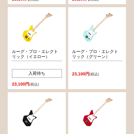
ルーグ・プロ・エレクト
ルーグ・プロ・エレクト
リック（イエロー）
リック（グリーン）
入荷待ち
23,100円
(税込)
23,100円
(税込)