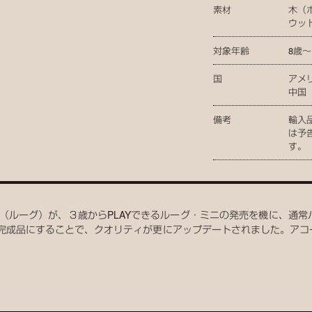
素材
木（
ウッ
対象年齢
8歳〜
国
アメ
中国
備考
輸入
は予
す。
oog（ルーグ）が、３歳からPLAYできるルーグ・ミニの発売を機に、
をやめ完成品にすることで、クオリティが更にアップデートされました。ア