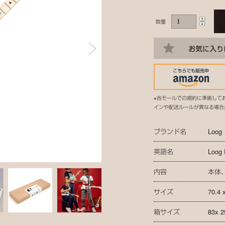
数量
※各モールでの規約に準拠して
インや配送ルールが異なる場合
ブランド名
Loog
英語名
Loog 
内容
本体
サイズ
70.4 
箱サイズ
83x 2