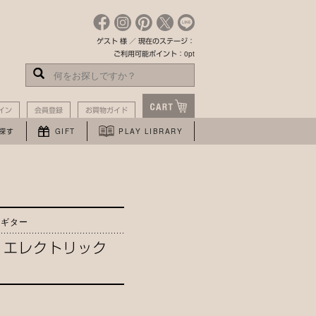
ゲスト 様 ／ 現在のステージ：
ご利用可能ポイント：0pt
イン
会員登録
お買物ガイド
探す
GIFT
PLAY LIBRARY
るギター
・エレクトリック