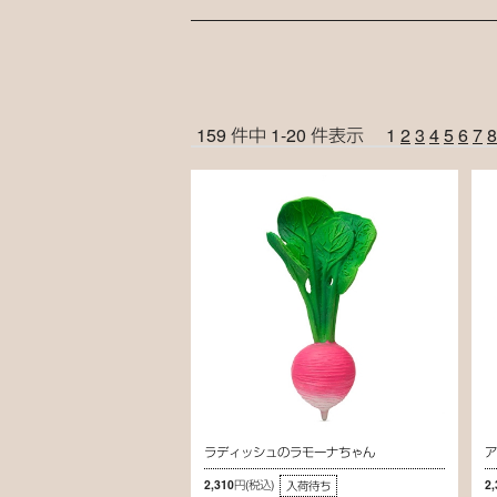
159 件中 1-20 件表示
1
2
3
4
5
6
7
8
ラディッシュのラモーナちゃん
2,310円
(税込)
2
入荷待ち