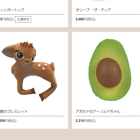
フィンガートップ
オリーブ ・ザ・ディア
05円
(税込)
3,080円
(税込)
入荷待ち
仔鹿のブレスレット
アボカドのアーノルドちゃん
,200円
(税込)
2,310円
(税込)