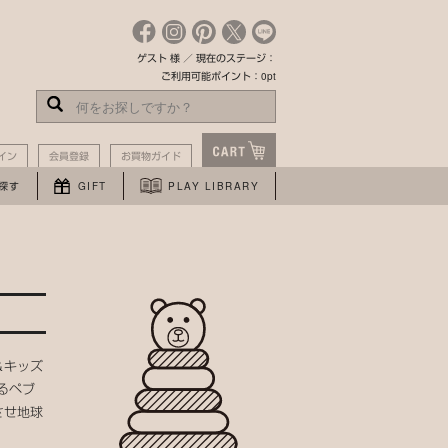
ゲスト 様 ／ 現在のステージ：
ご利用可能ポイント：0pt
イン
会員登録
お買物ガイド
探す
GIFT
PLAY LIBRARY
＆キッズ
るペブ
させ地球