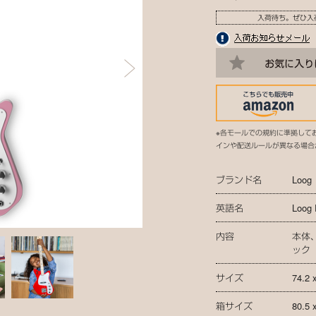
入荷待ち。ぜひ入
※各モールでの規約に準拠して
インや配送ルールが異なる場合
ブランド名
Loog
英語名
Loog 
内容
本体
ック
サイズ
74.2 
箱サイズ
80.5 