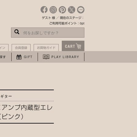
ゲスト 様 ／ 現在のステージ：
ご利用可能ポイント：0pt
イン
会員登録
お買物ガイド
探す
GIFT
PLAY LIBRARY
るギター
＜アンプ内蔵型エレ
（ピンク）