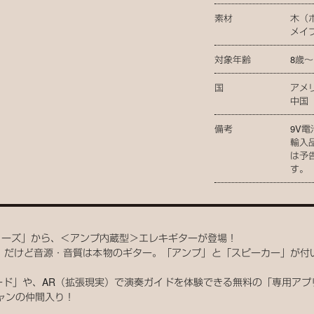
素材
木（
メイ
対象年齢
8歳〜
国
アメ
中国
備考
9V
輸入
は予
す。
シリーズ」から、＜アンプ内蔵型＞エレキギターが登場！
、だけど音源・音質は本物のギター。「アンプ」と「スピーカー」が付
ード」や、AR（拡張現実）で演奏ガイドを体験できる無料の「専用アプ
シャンの仲間入り！