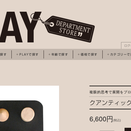
ログ
で探す
PLAYで探す
年齢で探す
価格で探す
カテゴリーで
複眼的思考で展開をプ
クアンティッ
6,600円
(税込)