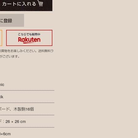
お買物をお楽しみください。送料無料ラ
がございます。
mic
ik
ボード、木製駒16個
26 × 26 cm
8×6cm