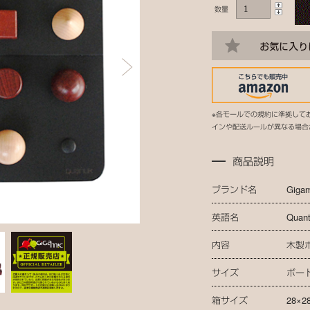
数量
※各モールでの規約に準拠して
インや配送ルールが異なる場合
商品説明
ブランド名
Giga
英語名
Quant
内容
木製
サイズ
ボード：
箱サイズ
28×2