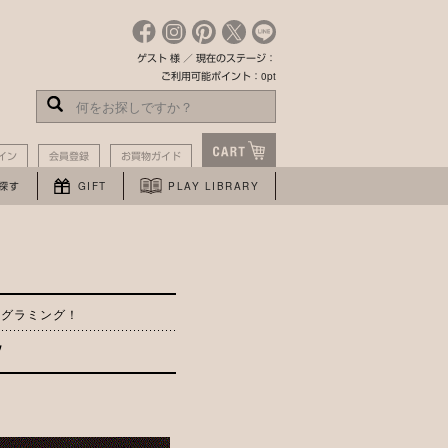
ゲスト 様 ／ 現在のステージ：
ご利用可能ポイント：0pt
イン
会員登録
お買物ガイド
探す
GIFT
PLAY LIBRARY
ログラミング！
ク