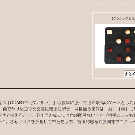
【クラシック＆ミ
べ「QUARTO（クアルト）」は長年に渡って世界最高のゲームとし
。 色で分けたコマを交互に盤上に起き、４目揃う条件は「縦」「横」に
形状で揃えること。②４目の成立には色が関係ないこと（相手のコマも
条件。さぁリスクを予測して布石をうち、複眼的思考で展開をプログラ