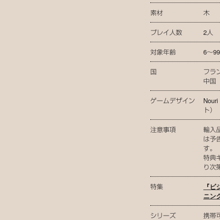
素材
木
プレイ人数
2人
対象年齢
6〜9
国
フラ
中国
ゲームデザイン
Nou
ト）
注意事項
輸入
は予
す。
特典
り次
特集
『ビジ
ニン
シリーズ
携帯