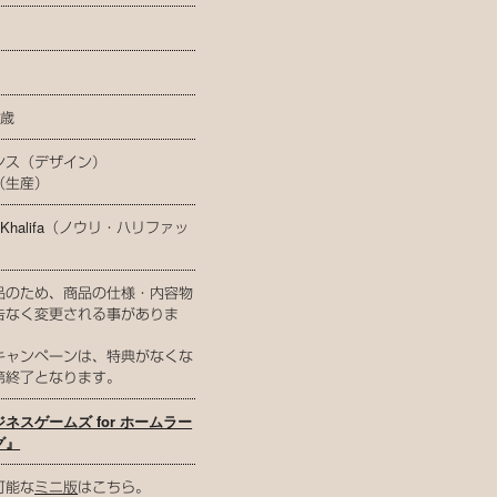
9歳
ンス（デザイン）
（生産）
ri Khalifa（ノウリ・ハリファッ
品のため、商品の仕様・内容物
告なく変更される事がありま
キャンペーンは、特典がなくな
第終了となります。
ネスゲームズ for ホームラー
グ』
可能な
ミニ版
はこちら。