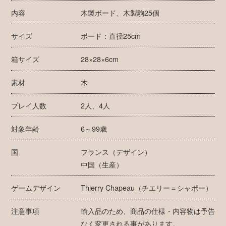
内容
木製ボード、木製駒25個
サイズ
ボード：直径25cm
箱サイズ
28×28×6cm
素材
木
プレイ人数
2人、4人
対象年齢
6～99歳
国
フランス（デザイン）
中国（生産）
ゲームデザイン
Thierry Chapeau（チエリー＝シャポー）
注意事項
輸入品のため、商品の仕様・内容物は予告
なく変更される事があります。