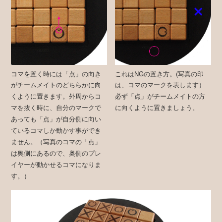
コマを置く時には「点」の向き
これはNGの置き方。(写真の印
がチームメイトのどちらかに向
は、コマのマークを表します）
くように置きます。外周からコ
必ず「点」がチームメイトの方
マを抜く時に、自分のマークで
に向くように置きましょう。
あっても「点」が自分側に向い
ているコマしか動かす事ができ
ません。（写真のコマの「点」
は奥側にあるので、奥側のプレ
イヤーが動かせるコマになりま
す。）