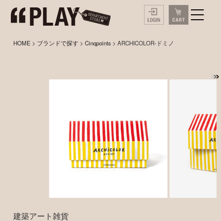
HOME
>
ブランドで探す
>
Cinqpoints
> ARCHICOLOR-ドミノ
建築アート雑貨