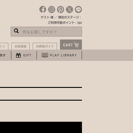
ゲスト 様 ／ 現在のステージ：
ご利用可能ポイント：0pt
イン
会員登録
お買物ガイド
探す
GIFT
PLAY LIBRARY