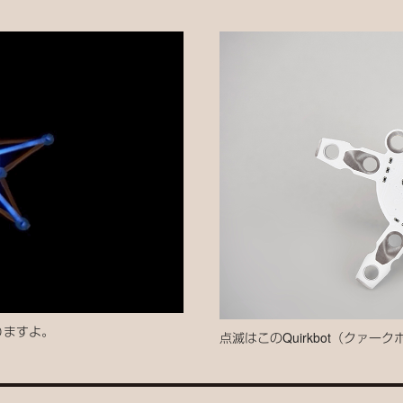
りますよ。
点滅はこのQuirkbot（クァ