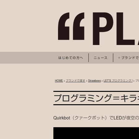
はじめての方へ
ニュース
ブランド
HOME
>
ブランドで探す
>
Strawbees
>
LET’S プログラミング !
> 
プログラミング＝キラ
Quirkbot（クァークボット）でLEDが