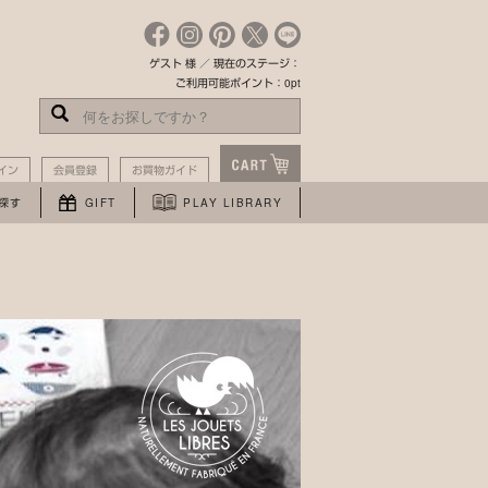
ゲスト 様 ／ 現在のステージ：
ご利用可能ポイント：0pt
イン
会員登録
お買物ガイド
探す
GIFT
PLAY LIBRARY