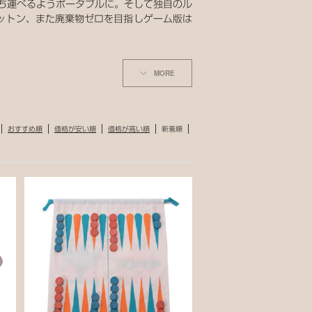
も持ち運べるようポータブルに。そして独自のル
ットン、また廃棄物ゼロを目指しゲーム版は
MORE
おすすめ順
価格が安い順
価格が高い順
新着順