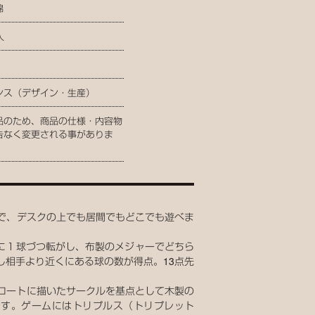
綿
人
ンス（デザイン・生産）
品のため、商品の仕様・内容物
告なく変更される事がありま
で、デスクの上でも居間でもどこでも遊べま
に１球づつ転がし、布製のメジャーでどちら
し相手より近くにある球の数が得点。13点先
はコートに描いたサークルを基点として木製の
です。ゲームにはトリプルス（トリプレット