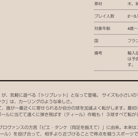
素材
木、
プレイ人数
2～3
対象年齢
4歳～
国
フラ
備考
輸入
は予
す。
」が、気軽に遊べる『トリプレット』となって登場。 サイズも小さいの
ンク」は、カーリングのような楽しさ。
て、誰が一番近くに寄せられるか自分の球を加減よく転がします。最初
ールに当てて遠くに弾き飛ばす（ティール）作戦も！ ３球すべて転が
ンス・プロヴァンスの方言「ピエ・タンケ（両足を揃えて）」に由来。本来
ール）を投げ合って、相手より近づけることで得点を競うスポーツ