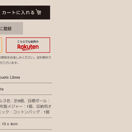
お買物をお楽しみください。送料無料ラ
がございます。
ouets Libres
tte
ール３色：計9個、目標ボール：
、布製メジャー：1個、収納用オ
ニック・コットンバッグ：1個
x 10 x 4cm