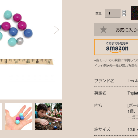
数量
※各モールでの規約に準拠して
インや配送ルールが異なる場合
ブランド名
Les J
英語名
Triple
内容
[ボ
1個
ーガ
箱サイズ
12.5 