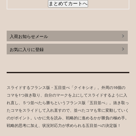
入荷お知らせメール
お気に入りに登録
スライドするフランス版・五目並べ「クイキシオ」。外周の16個の
コマを1つ抜き取り、自分のマークを上にしてスライドするように入
れ直し、５つ並べたら勝ちというフランス版「五目並べ」。抜き取っ
たコマをスライドして入れ直すので、並べたコマも常に変動していく
のがポイント。いかに先を読み、戦略的に進めるかが勝負の極め手。
戦略的思考に加え、状況対応力が求められる五目並べの決定版！