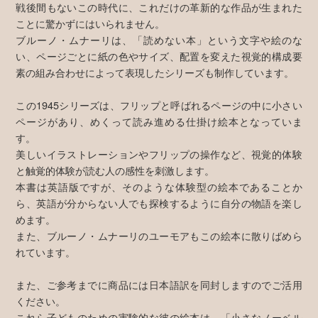
戦後間もないこの時代に、これだけの革新的な作品が生まれた
ことに驚かずにはいられません。
ブルーノ・ムナーリは、「読めない本」という文字や絵のな
い、ページごとに紙の色やサイズ、配置を変えた視覚的構成要
素の組み合わせによって表現したシリーズも制作しています。
この1945シリーズは、フリップと呼ばれるページの中に小さい
ページがあり、めくって読み進める仕掛け絵本となっていま
す。
美しいイラストレーションやフリップの操作など、視覚的体験
と触覚的体験が読む人の感性を刺激します。
本書は英語版ですが、そのような体験型の絵本であることか
ら、英語が分からない人でも探検するように自分の物語を楽し
めます。
また、ブルーノ・ムナーリのユーモアもこの絵本に散りばめら
れています。
また、ご参考までに商品には日本語訳を同封しますのでご活用
ください。
これら子どものための実験的な彼の絵本は、「小さなノーベル