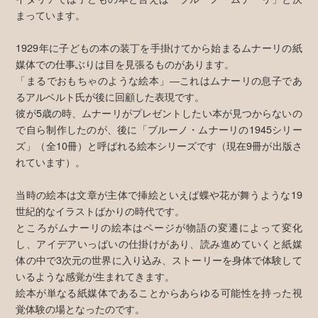
まっています。
1929年に子どもの本の装丁を手掛けてから始まるムナーリの紙
媒体での仕事ぶりは目を見張るものがあります。
「まるでおもちゃのような絵本」―これはムナーリの息子であ
るアルベルト氏が後に回顧した表現です。
彼が5歳の時、ムナーリがプレゼントしたい本が見つからないの
で自ら制作したのが、後に「ブルーノ・ムナーリの1945シリー
ズ」（全10冊）と呼ばれる絵本シリーズです（現在9冊が出版さ
れています）。
当時の絵本は文章が主体で挿絵といえば蝶や花が舞うような19
世紀的なイラストばかりの時代です。
ところがムナーリの絵本はページが物語の変遷によって変化
し、アイデアいっぱいの仕掛けがあり、読み進めていくと紙媒
体の中で3次元の世界に入り込み、ストーリーを身体で体験して
いるような感覚が生まれてきます。
絵本が単なる紙媒体であることからあらゆる可能性を持った視
覚体験の場となったのです。