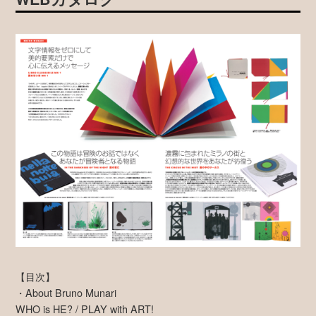
【目次】
・About Bruno Munari
WHO is HE? / PLAY with ART!