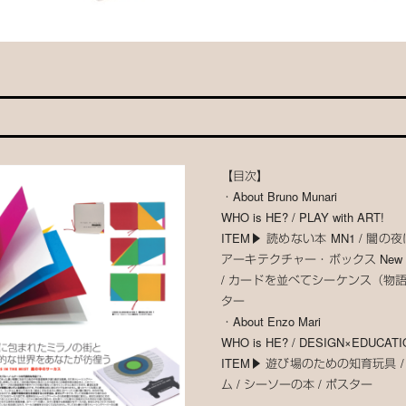
【目次】
・About Bruno Munari
WHO is HE? / PLAY with ART!
ITEM▶ 読めない本 MN1 / 闇の夜
アーキテクチャー・ボックス New E
/ カードを並べてシーケンス（物語
ター
・About Enzo Mari
WHO is HE? / DESIGN×EDUCATI
ITEM▶ 遊び場のための知育玩具 
ム / シーソーの本 / ポスター