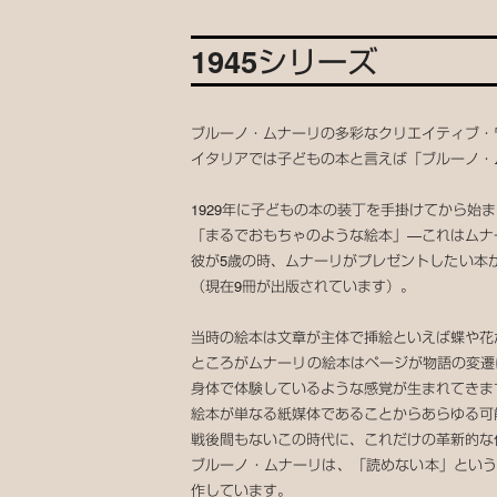
1945シリーズ
ブルーノ・ムナーリの多彩なクリエイティブ・
イタリアでは子どもの本と言えば「ブルーノ・
1929年に子どもの本の装丁を手掛けてから始
「まるでおもちゃのような絵本」―これはムナ
彼が5歳の時、ムナーリがプレゼントしたい本が
（現在9冊が出版されています）。
当時の絵本は文章が主体で挿絵といえば蝶や花
ところがムナーリの絵本はページが物語の変遷
身体で体験しているような感覚が生まれてきま
絵本が単なる紙媒体であることからあらゆる可
戦後間もないこの時代に、これだけの革新的な
ブルーノ・ムナーリは、「読めない本」とい
作しています。