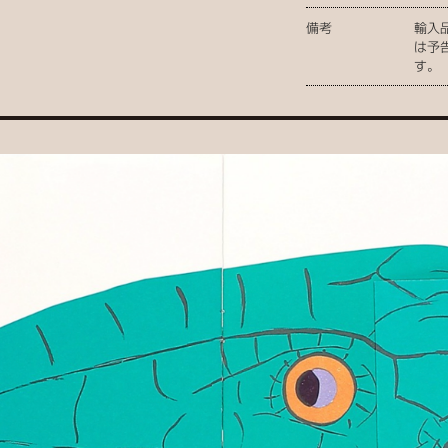
備考
輸入
は予
す。