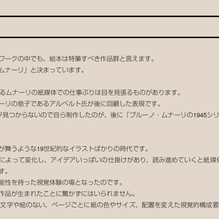
ワークの中でも、絵本は特筆すべき作品群と言えます。
ムナーリ」と決まっています。
まるムナーリの紙媒体での仕事ぶりは目を見張るものがあります。
ーリの息子であるアルベルト氏が後に回顧した表現です。
見つからないので自ら制作したのが、後に「ブルーノ・ムナーリの1945シ
が舞うような19世紀的なイラストばかりの時代です。
によって変化し、アイデアいっぱいの仕掛けがあり、読み進めていくと紙媒
す。
能性を持った視覚体験の場となったのです。
作品が生まれたことに驚かずにはいられません。
う文字や絵のない、ページごとに紙の色やサイズ、配置を変えた視覚的構成要