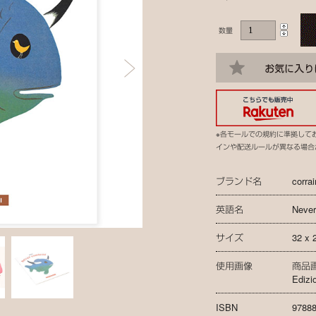
数量
※各モールでの規約に準拠して
インや配送ルールが異なる場合
ブランド名
corra
英語名
Never
サイズ
32 x 
使用画像
商品画像
Edizi
ISBN
9788