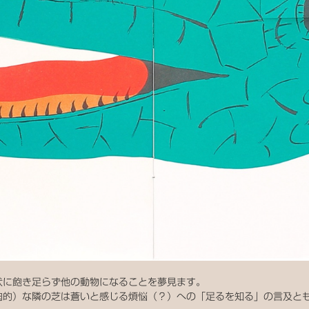
状に飽き足らず他の動物になることを夢見ます。
肉的）な隣の芝は蒼いと感じる煩悩（？）への「足るを知る」の言及と