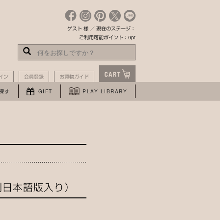
ゲスト 様 ／ 現在のステージ：
ご利用可能ポイント：0pt
イン
会員登録
お買物ガイド
探す
GIFT
PLAY LIBRARY
別日本語版入り）