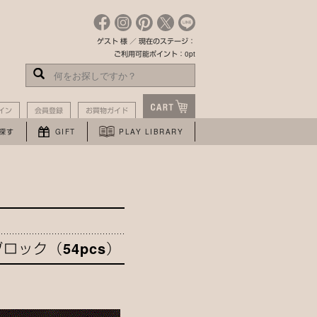
ゲスト 様 ／ 現在のステージ：
ご利用可能ポイント：0pt
イン
会員登録
お買物ガイド
探す
GIFT
PLAY LIBRARY
。
ロック（54pcs）