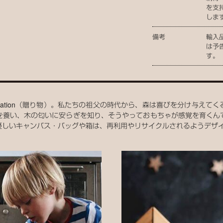
を支
しま
備考
輸入
は予
す。
のInspiration（贈り物）。私たちの祖父の時代から、森は喜びを分け
を養い、木の匂いに安らぎを知り、そうやっておもちゃが感覚を育くん
優しいキャンバス・バッグや箱は、再利用やリサイクルされるようデザ