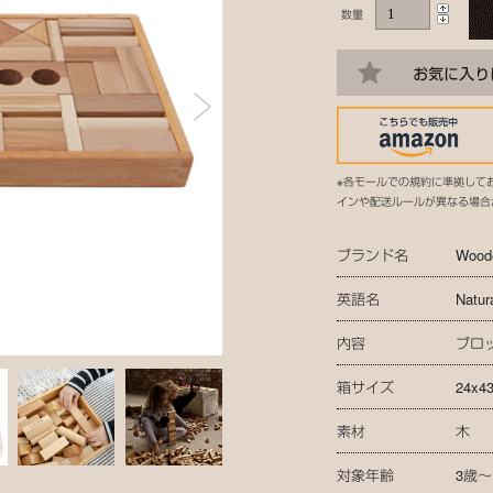
数量
※各モールでの規約に準拠して
インや配送ルールが異なる場合
ブランド名
Wood
英語名
Natur
内容
ブロ
箱サイズ
24x4
素材
木
対象年齢
3歳～