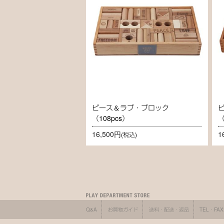
ピース＆ラブ・ブロック
（108pcs）
（
16,500円
1
(税込)
Q&A
お買物ガイド
送料・配送・返品
TEL・FA