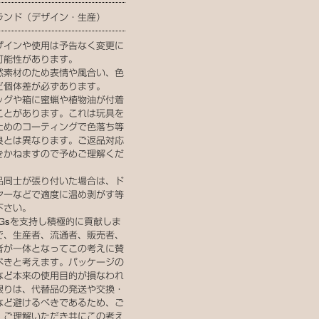
ランド（デザイン・生産）
ザインや使用は予告なく変更に
可能性があります。
然素材のため表情や風合い、色
ど個体差が必ずあります。
ッグや箱に蜜蝋や植物油が付着
ことがあります。これは玩具を
ためのコーティングで色落ち等
良とは異なります。ご返品対応
きかねますので予めご理解くだ
。
品同士が張り付いた場合は、ド
ヤーなどで適度に温め剥がす等
下さい。
DGsを支持し積極的に貢献しま
で、生産者、流通者、販売者、
者が一体となってこの考えに賛
べきと考えます。パッケージの
など本来の使用目的が損なわれ
限りは、代替品の発送や交換・
など避けるべきであるため、ご
・ご理解いただき共にこの考え