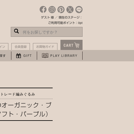
ゲスト 様 ／ 現在のステージ：
ご利用可能ポイント：0pt
イン
会員登録
お買物ガイド
探す
GIFT
PLAY LIBRARY
アトレード編みぐるみ
のオーガニック・ブ
ソフト・パープル）