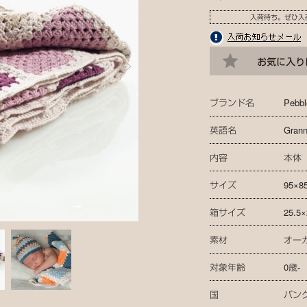
入荷待ち。ぜひ入
ブランド名
Pebbl
英語名
Grann
内容
本体
サイズ
95×8
箱サイズ
25.5
素材
オー
対象年齢
0歳-
国
バン