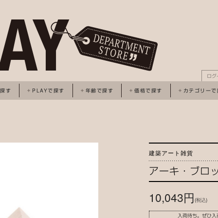
ログ
で探す
PLAYで探す
年齢で探す
価格で探す
カテゴリーで
建築アート雑貨
アーキ・ブロ
10,043円
(税込)
入荷待ち。ぜひ入