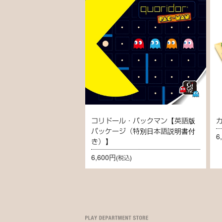
コリドール・パックマン【英語版
パッケージ（特別日本語説明書付
6
き）】
6,600円
(税込)