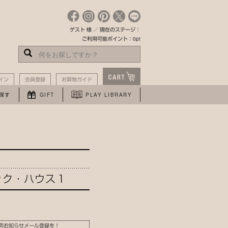
ゲスト 様 ／ 現在のステージ：
ご利用可能ポイント：0pt
イン
会員登録
お買物ガイド
探す
GIFT
PLAY LIBRARY
ック・ハウス１
荷お知らせメール登録を！