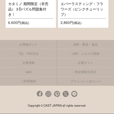
カタミノ 期間限定（非売
エバーラスティング・フラ
品）３Dパズル問題集付
ワーズ（ピンクチューリッ
き！
プ）
6,600円
2,860円
(税込)
(税込)
お買物ガイド
送料・配送・返品
TEL・FAX注文
LINE・メルマガ登録
企業情報
企業サイト
Q&A
特定商取引表示
ご利用規約
プライバシーポリシー
Copyright © CAST JAPAN all rights reserved.