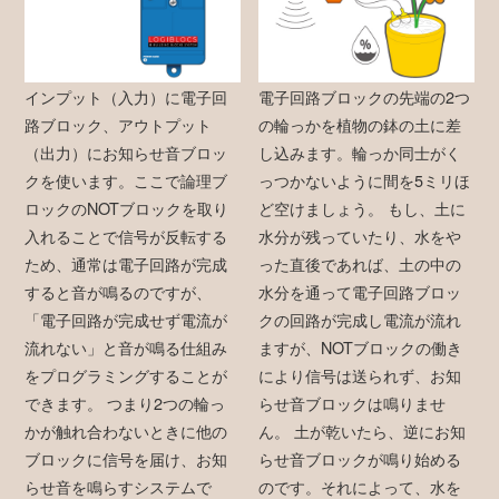
インプット（入力）に電子回
電子回路ブロックの先端の2つ
路ブロック、アウトプット
の輪っかを植物の鉢の土に差
（出力）にお知らせ音ブロッ
し込みます。輪っか同士がく
クを使います。ここで論理ブ
っつかないように間を5ミリほ
ロックのNOTブロックを取り
ど空けましょう。 もし、土に
入れることで信号が反転する
水分が残っていたり、水をや
ため、通常は電子回路が完成
った直後であれば、土の中の
すると音が鳴るのですが、
水分を通って電子回路ブロッ
「電子回路が完成せず電流が
クの回路が完成し電流が流れ
流れない」と音が鳴る仕組み
ますが、NOTブロックの働き
をプログラミングすることが
により信号は送られず、お知
できます。 つまり2つの輪っ
らせ音ブロックは鳴りませ
かが触れ合わないときに他の
ん。 土が乾いたら、逆にお知
ブロックに信号を届け、お知
らせ音ブロックが鳴り始める
らせ音を鳴らすシステムで
のです。それによって、水を