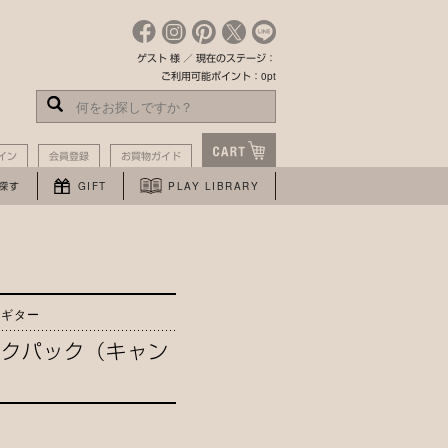
ゲスト 様 ／ 現在のステージ：
ご利用可能ポイント：0pt
イン
会員登録
お買物ガイド
探す
GIFT
PLAY LIBRARY
るギター
バックパック（キャン