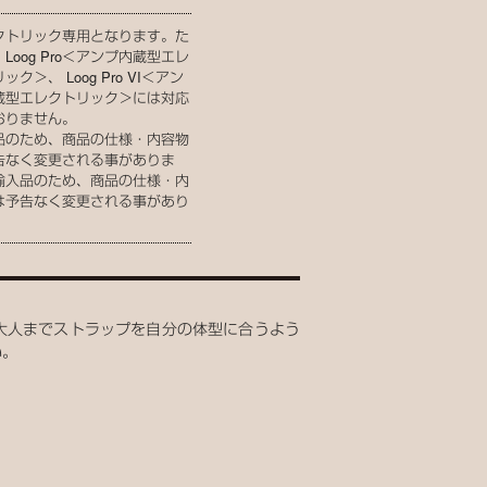
クトリック専用となります。た
Loog Pro＜アンプ内蔵型エレ
ック＞、 Loog Pro VI＜アン
蔵型エレクトリック＞には対応
おりません。
品のため、商品の仕様・内容物
告なく変更される事がありま
輸入品のため、商品の仕様・内
は予告なく変更される事があり
。
ら大人までストラップを自分の体型に合うよう
い。