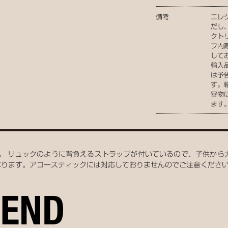
備考
エレ
だし、
クトリ
プ内
して
輸入
は予
す。
容物
ます
＞。 リュックのように背負えるストラップが付いているので、子供か
なります。アコースティックには対応しておりませんのでご注意くださ