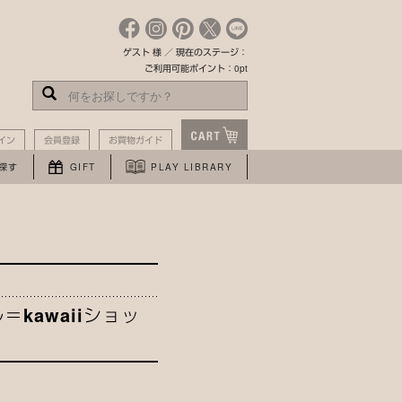
ゲスト 様 ／ 現在のステージ：
ご利用可能ポイント：0pt
イン
会員登録
お買物ガイド
探す
GIFT
PLAY LIBRARY
kawaiiショッ