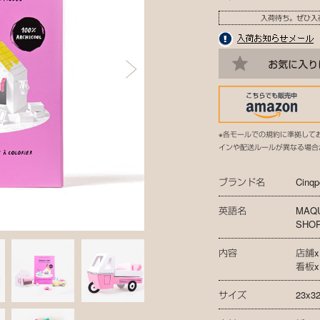
入荷待ち。ぜひ入
※各モールでの規約に準拠して
インや配送ルールが異なる場合
ブランド名
Cinqp
英語名
MAQU
SHO
内容
店舗x
看板x
サイズ
23x3