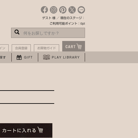
ゲスト 様 ／ 現在のステージ：
ご利用可能ポイント：0pt
イン
会員登録
お買物ガイド
探す
GIFT
PLAY LIBRARY