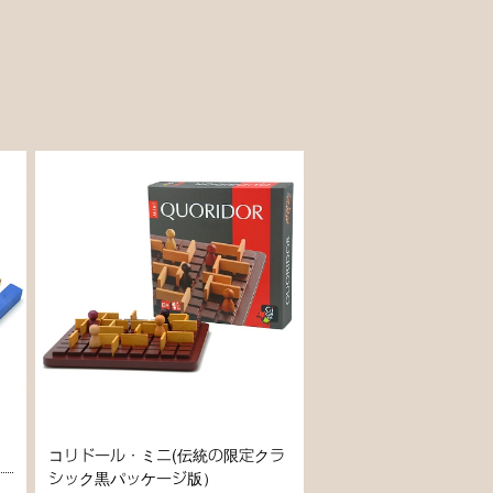
コリドール・ミニ(伝統の限定クラ
シック黒パッケージ版）