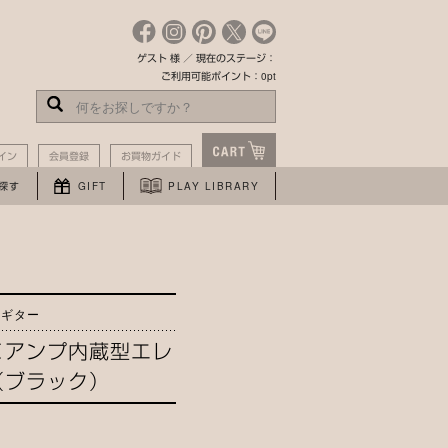
ゲスト 様 ／ 現在のステージ：
ご利用可能ポイント：0pt
イン
会員登録
お買物ガイド
探す
GIFT
PLAY LIBRARY
るギター
＜アンプ内蔵型エレ
（ブラック）