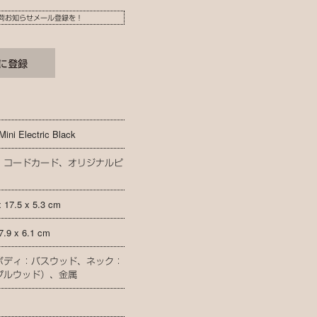
荷お知らせメール登録を！
Mini Electric Black
、コードカード、オリジナルピ
x 17.5 x 5.3 cm
7.9 x 6.1 cm
ボディ：バスウッド、ネック：
プルウッド）、金属