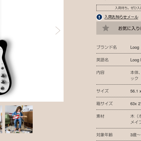
入荷待ち。ぜひ入
ブランド名
Loog
英語名
Loog 
内容
本体
ック
サイズ
56.1 
箱サイズ
63x 2
素材
木（
メイ
対象年齢
3歳〜