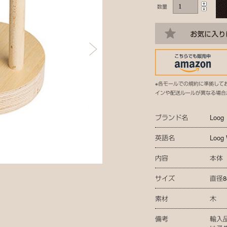
数量
※各モールでの規約に準拠して
インや配送ルールが異なる場合
ブランド名
Loog
英語名
Loog 
内容
本体
サイズ
直径8
素材
木
備考
輸入