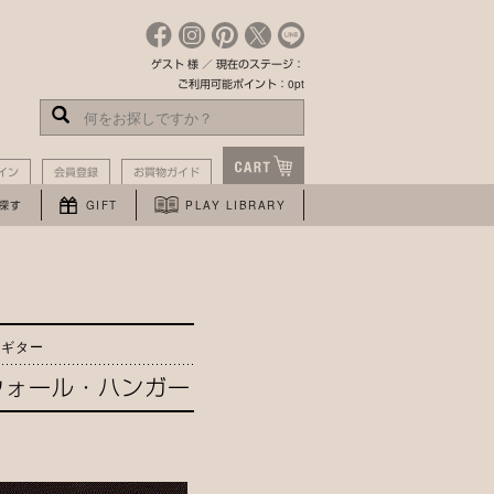
ゲスト 様 ／ 現在のステージ：
ご利用可能ポイント：0pt
イン
会員登録
お買物ガイド
探す
GIFT
PLAY LIBRARY
るギター
ウォール・ハンガー