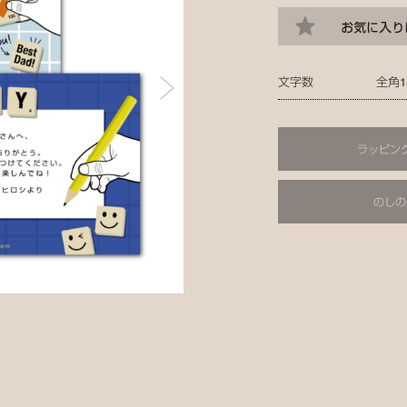
文字数
全角1
ラッピン
のしの