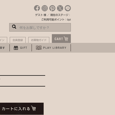
ゲスト 様 ／ 現在のステージ：
ご利用可能ポイント：0pt
イン
会員登録
お買物ガイド
探す
GIFT
PLAY LIBRARY
Y