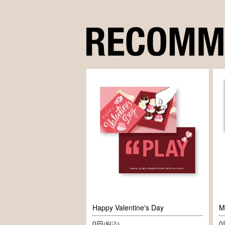
Happy Valentine's Day
M
0円
0
(税込)