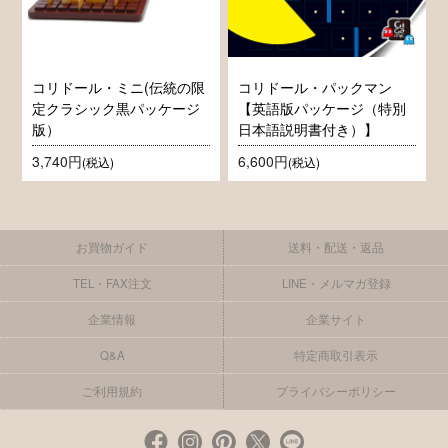
コリドール・ミニ(伝統の限
コリドール・パックマン
定クラシック黒パッケージ
【英語版パッケージ（特別
版）
日本語説明書付き）】
3,740円
6,600円
(税込)
(税込)
お買物ガイド
送料・配送・返品
TEL・FAX注文
LINE・メルマガ登録
企業情報
企業サイト
Q&A
特定商取引表示
ご利用規約
プライバシーポリシー