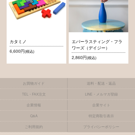
カタミノ
エバーラスティング・フラ
ワーズ（デイジー）
6,600円
(税込)
2,860円
(税込)
お買物ガイド
送料・配送・返品
TEL・FAX注文
LINE・メルマガ登録
企業情報
企業サイト
Q&A
特定商取引表示
ご利用規約
プライバシーポリシー