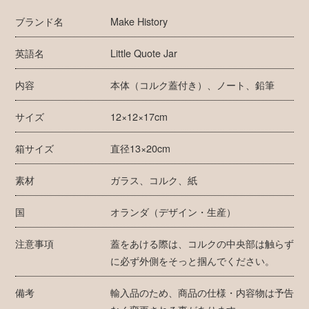
ブランド名
Make History
英語名
Little Quote Jar
内容
本体（コルク蓋付き）、ノート、鉛筆
サイズ
12×12×17cm
箱サイズ
直径13×20cm
素材
ガラス、コルク、紙
国
オランダ（デザイン・生産）
注意事項
蓋をあける際は、コルクの中央部は触らず
に必ず外側をそっと掴んでください。
備考
輸入品のため、商品の仕様・内容物は予告