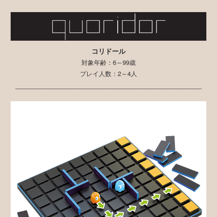
コリドール
対象年齢：6～99歳
プレイ人数：2～4人
________________________________________________