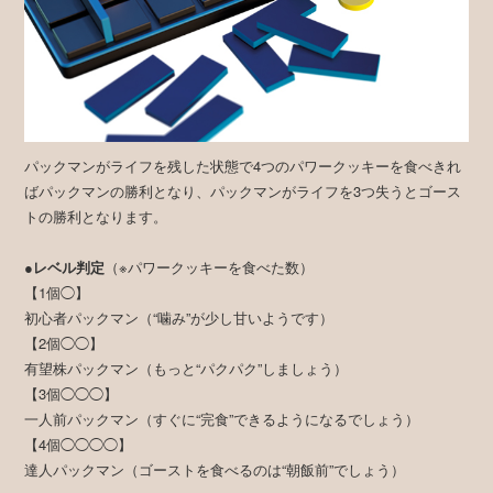
パックマンがライフを残した状態で4つのパワークッキーを食べきれ
ばパックマンの勝利となり、パックマンがライフを3つ失うとゴース
トの勝利となります。
●レベル判定
（※パワークッキーを食べた数）
【1個◯】
初心者パックマン（“噛み”が少し甘いようです）
【2個◯◯】
有望株パックマン（もっと“パクパク”しましょう）
【3個◯◯◯】
一人前パックマン（すぐに“完食”できるようになるでしょう）
【4個◯◯◯◯】
達人パックマン（ゴーストを食べるのは“朝飯前”でしょう）