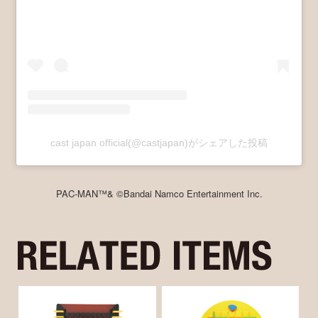
cast japan official(@castjapan)がシェアした投稿
PAC-MAN™& ©Bandai Namco Entertainment Inc.