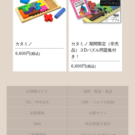
カタミノ
カタミノ 期間限定（非売
品）３Dパズル問題集付
6,600円
(税込)
き！
6,600円
(税込)
お買物ガイド
送料・配送・返品
TEL・FAX注文
LINE・メルマガ登録
企業情報
企業サイト
Q&A
特定商取引表示
ご利用規約
プライバシーポリシー