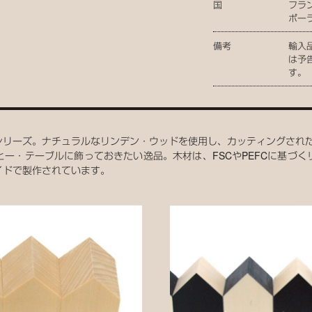
国
フラ
ポー
備考
輸入
は予
す。
シリーズ。ナチュラルなリンデン・ウッドを使用し、カッティングされ
ー・テーブルに飾っておきたい逸品。木材は、FSCやPEFCに基づ
イドで製作されています。