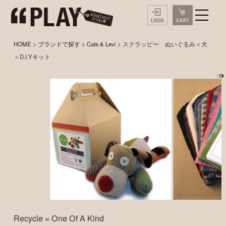
HOME
>
ブランドで探す
>
Cate & Levi
> スクラッピー ぬいぐるみ＜犬
＞D.I.Yキット
Recycle = One Of A Kind