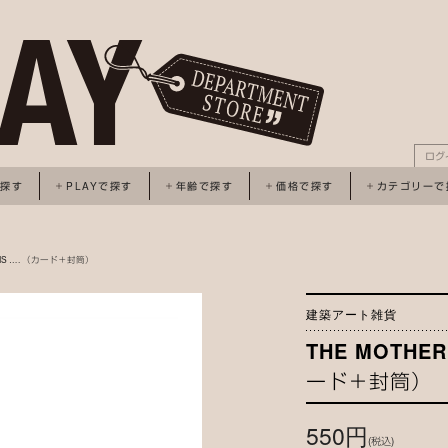
ログ
で探す
PLAYで探す
年齢で探す
価格で探す
カテゴリーで
RT IS …. （カード＋封筒）
建築アート雑貨
THE MOTHER
ード＋封筒）
550円
(税込)