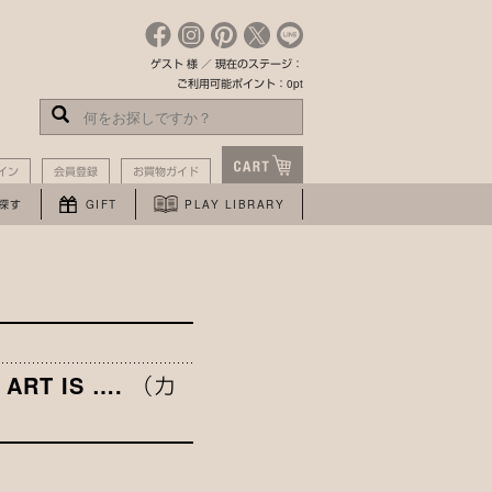
ゲスト 様 ／ 現在のステージ：
ご利用可能ポイント：0pt
イン
会員登録
お買物ガイド
探す
GIFT
PLAY LIBRARY
 ART IS …. （カ