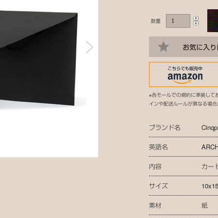
数量
※各モールでの規約に準拠して
インや配送ルールが異なる場合
ブランド名
Cinqp
英語名
ARCH
内容
カー
サイズ
10x1
素材
紙