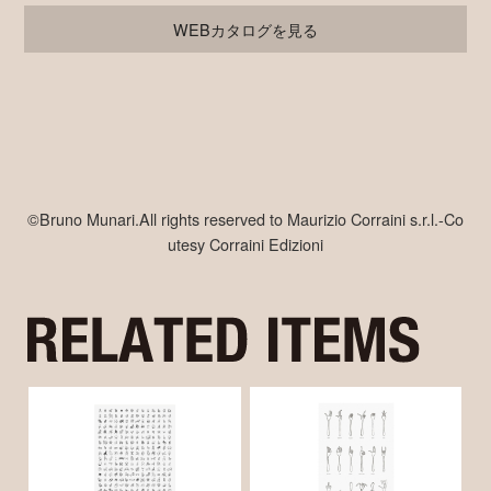
WEBカタログを見る
©Bruno Munari.All rights reserved to Maurizio Corraini s.r.l.-Co
utesy Corraini Edizioni