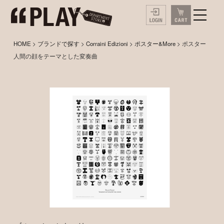
HOME
>
ブランドで探す
>
Corraini Edizioni
>
ポスター&More
> ポスター
人間の顔をテーマとした変奏曲