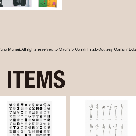
uno Munari.All rights reserved to Maurizio Corraini s.r.l.-Coutesy Corraini Ediz