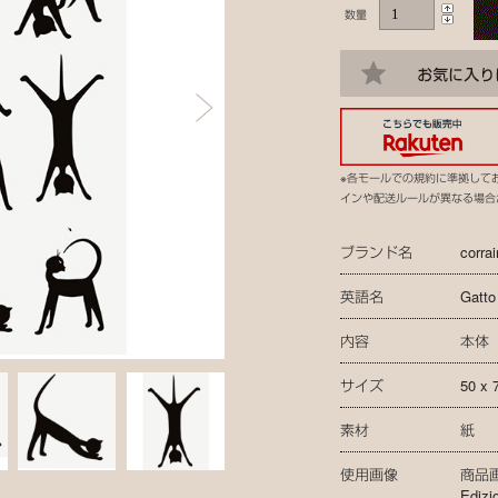
数量
※各モールでの規約に準拠して
インや配送ルールが異なる場合
ブランド名
corra
英語名
Gatto
内容
本体
サイズ
50 x 
素材
紙
使用画像
商品画像
Edizi