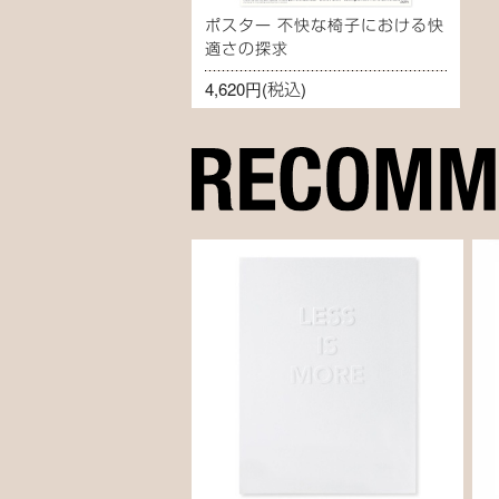
ポスター 不快な椅子における快
適さの探求
4,620円
(税込)