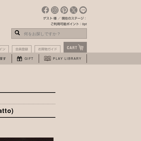
ゲスト 様 ／ 現在のステージ：
ご利用可能ポイント：0pt
イン
会員登録
お買物ガイド
探す
GIFT
PLAY LIBRARY
tto)