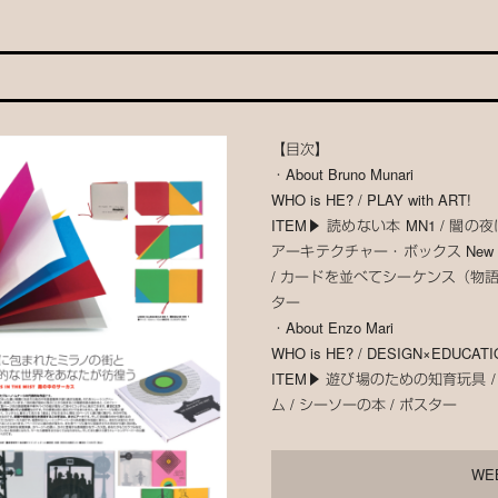
【目次】
・About Bruno Munari
WHO is HE? / PLAY with ART!
ITEM▶ 読めない本 MN1 / 闇の夜
アーキテクチャー・ボックス New E
/ カードを並べてシーケンス（物語
ター
・About Enzo Mari
WHO is HE? / DESIGN×EDUCATI
ITEM▶ 遊び場のための知育玩具 
ム / シーソーの本 / ポスター
WE