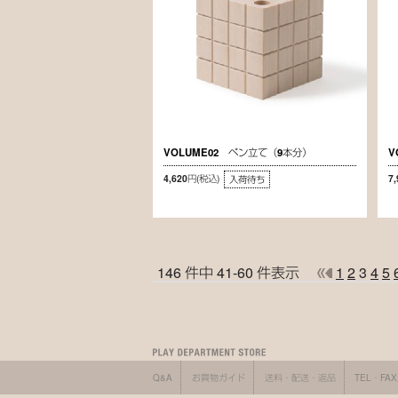
VOLUME02 ペン立て（9本分）
V
4,620円
(税込)
7
入荷待ち
146 件中 41-60 件表示
1
2
3
4
5
Q&A
お買物ガイド
送料・配送・返品
TEL・FA