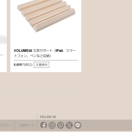
VOLUME05 文具サポート（iPad、スマー
トフォン、ペンなど収納）
6,600円
(税込)
入荷待ち
ーポリシー
企業サイト