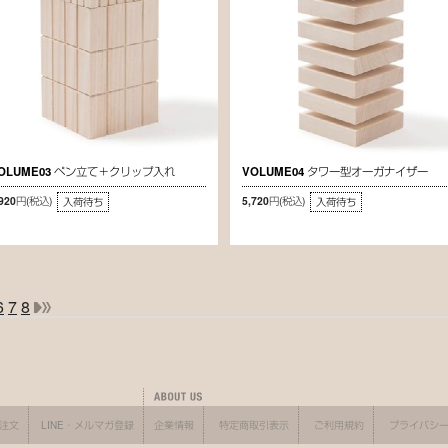
OLUME03 ペン立て＋クリップ入れ
VOLUME04 タワー型オーガナイザー
,920円
(税込)
5,720円
(税込)
入荷待ち
入荷待ち
6
7
8
X注文
LINE・メルマガ登録
企業情報
特定商取引表示
ご利用規約
プライバシ