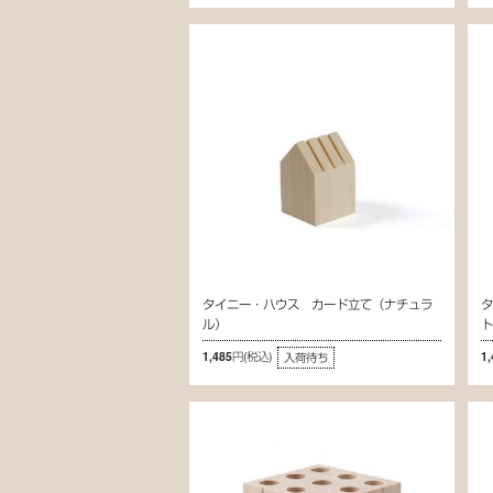
タイニー・ハウス カード立て（ナチュラ
ル）
1,485円
(税込)
1
入荷待ち