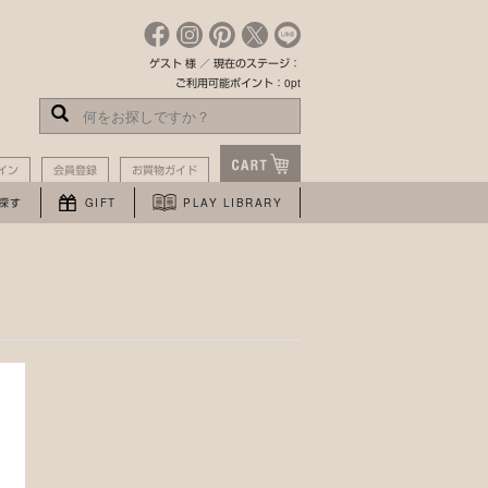
ゲスト 様 ／ 現在のステージ：
ご利用可能ポイント：0pt
イン
会員登録
お買物ガイド
探す
GIFT
PLAY LIBRARY