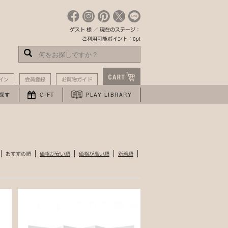
ゲスト 様 ／ 現在のステージ：
ご利用可能ポイント：0pt
イン
会員登録
お買物ガイド
探す
GIFT
PLAY LIBRARY
おすすめ順
価格が安い順
価格が高い順
新着順