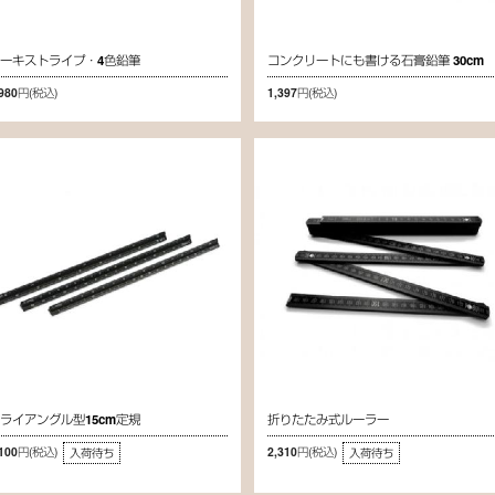
ーキストライプ・4色鉛筆
コンクリートにも書ける石膏鉛筆 30cm
,980円
(税込)
1,397円
(税込)
ライアングル型15cm定規
折りたたみ式ルーラー
,100円
(税込)
2,310円
(税込)
入荷待ち
入荷待ち