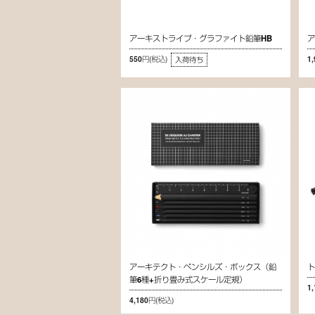
アーキストライプ・グラファイト鉛筆HB
ア
550円
(税込)
1
入荷待ち
アーキテクト・ペンシルズ・ボックス（鉛
ト
筆6種+折り畳み式スケール定規）
1
4,180円
(税込)