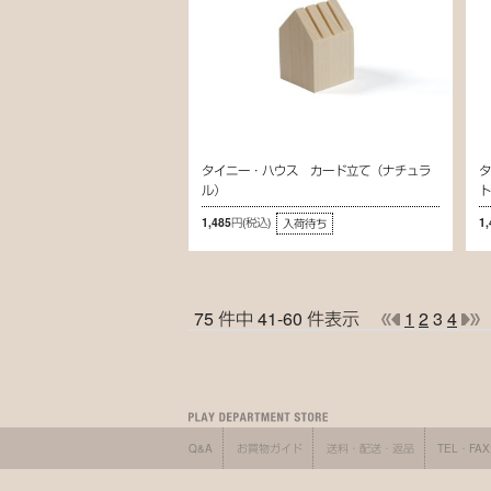
タイニー・ハウス カード立て（ナチュラ
ル）
1,485円
(税込)
1
入荷待ち
75 件中 41-60 件表示
1
2
3
4
Q&A
お買物ガイド
送料・配送・返品
TEL・FA