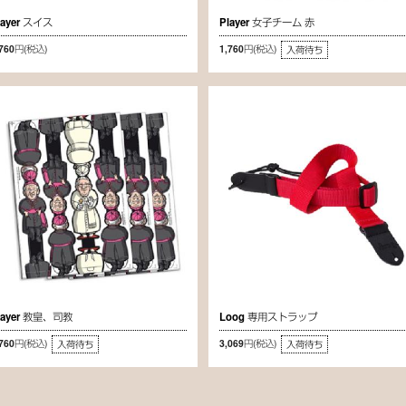
layer スイス
Player 女子チーム 赤
,760円
(税込)
1,760円
(税込)
入荷待ち
layer 教皇、司教
Loog 専用ストラップ
,760円
(税込)
3,069円
(税込)
入荷待ち
入荷待ち