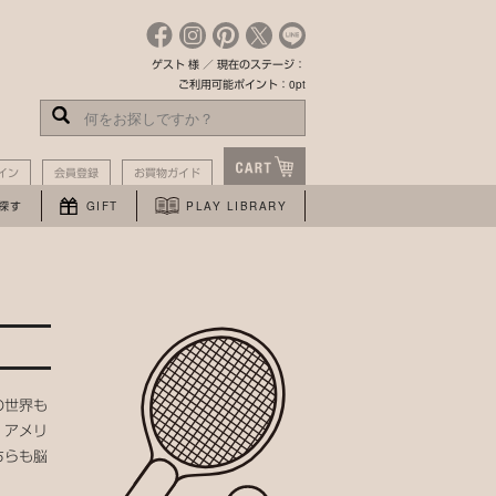
ゲスト 様 ／ 現在のステージ：
ご利用可能ポイント：0pt
イン
会員登録
お買物ガイド
探す
GIFT
PLAY LIBRARY
の世界も
、アメリ
ちらも脳