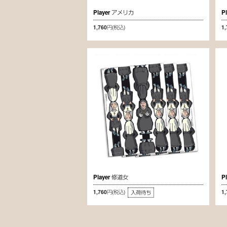
Player アメリカ
P
1,760円
(税込)
1
Player 修道女
P
1,760円
(税込)
1
入荷待ち