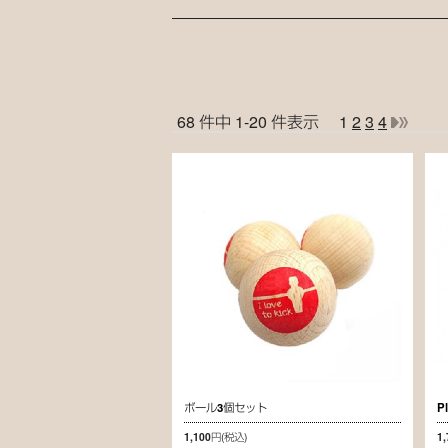
68 件中 1-20 件表示
1
2
3
4
ボール3個セット
P
1,100円
(税込)
1