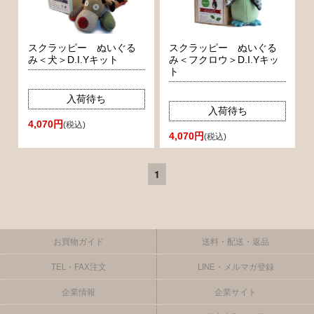
スクラッピー ぬいぐる
スクラッピー ぬいぐる
み＜犬＞D.I.Yキット
み＜フクロウ＞D.I.Yキッ
ト
入荷待ち
入荷待ち
4,070円
(税込)
4,070円
(税込)
1
お買物ガイド
送料・配送・返品
TEL・FAX注文
LINE・メルマガ登録
企業情報
企業サイト