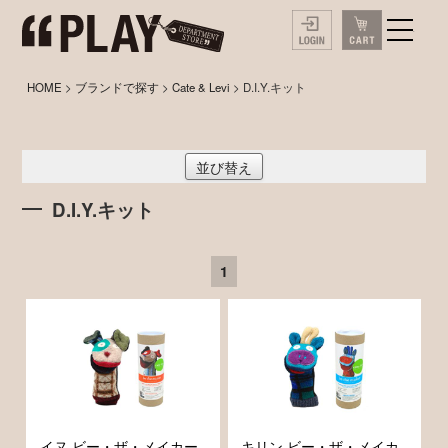
HOME
>
ブランドで探す
>
Cate & Levi
> D.I.Y.キット
並び替え
D.I.Y.キット
1
イヌ ビー・ザ・メイカー
キリン ビー・ザ・メイカ