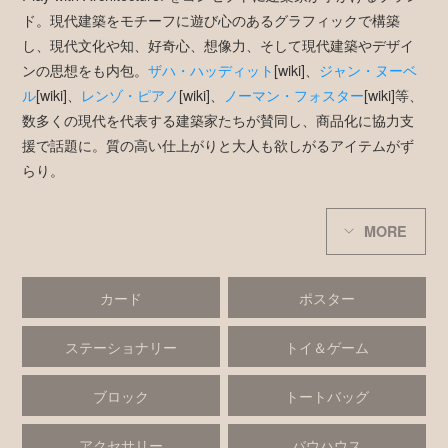
ド。現代建築をモチーフに遊び心のあるグラフィックで構築
し、現代文化や知、好奇心、想像力、そして現代建築やデザイ
ンの思想をも内包。
ザハ・ハッディット
[wiki]、
ジャン・ヌーベ
ル
[wiki]、
レンゾ・ピアノ
[wiki]、
ノーマン・フォスター
[wiki]等、
数多くの現代を代表する建築家たちが賛同し、商品化に協力支
援で話題に。質の高い仕上がりと大人も欲しがるアイテムがず
らり。
MORE
カード
ポスター
ステーショナリー
トイ＆ゲーム
ブロック
トートバッグ
アクセサリー
バウハウス