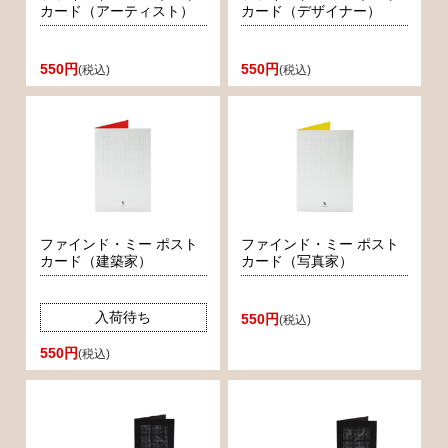
カード（アーティスト）
カード（デザイナー）
「住宅は住むための機械」と高らかに宣言したル・コルビュジ
ェは、モダニズム（近代）建築の５原則を提唱した。 その名を
550円
550円
(税込)
(税込)
冠したサンクポワン（5points）は、「建築はアートと遊ぶ機
会」であると宣言する。その宣言は、モジュラー形式の積み木
や建設と再構築のボードゲームであり、建築士さながらのステ
ーショナリーであり、そして建築家が残した偉大な言葉のポス
ターのカタチで表現される。改めてあなたの周りを見渡してみ
よう。建築というアートがあなたの生活のあちこちに存在して
いる事に気付くはずだ。建築家は、家を設計し、家具を作り、
ファインド・ミー ポスト
ファインド・ミー ポスト
街や国のあり方を計画し、最後の仕事はそこに住む人の豊かな
カード（建築家）
カード（写真家）
教育である。それも遊びという文化の中で。
入荷待ち
550円
(税込)
550円
(税込)