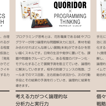
で、合理
プログラミング思考とは、花形職業であるSEやプロ
手元に
われるが
グラマーが持つ論理的な問題解決力に加え、素材を組
効に活
ある程度
み合わせればどんな新しい展開(未来)ができるかを思
化する
に仮説と
い描くスキルです。日常の生活や勉学に置いても、課
ト(管
で「発見
題や問題をグルーピングし、ある程度のパターン化・
解し、
るかでど
モデル化することで展開予測を筋立てていき、論理的
論理的
くクイキ
に解決していきます。相手の防御フェンスの残数、ゴ
イムで
達する力
ールまでのマス目数、左右前後の状況から、次の行動
総合的
手段とその結果の予測を行っていき、論理的に結果を
導きます。
考える力がつく論理的な
個々
分析力と実行力
戦略