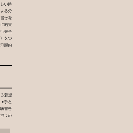
激しい時
による分
筋書きを
的に結果
実行機会
利）をつ
を飛躍的
から着想
。8手と
は筋書き
を描くの