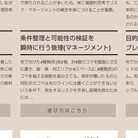
しなが
で実行されることが多いため、常に複眼的思考でリス
も、こ
論理思考
ク・マネージメントの概念を身につけることが重要。
率的に
るのか
される
条件整理と可能性の検証を
目的
う
瞬時に行う管理(マネージメント)
ブレ
受賞した
色で分けた4種類(形)各2個、計8個のコマを盤面に交互
色で分
は常に相
に置き、縦・横・同エリア(1/4スペース)に4種類(形)の
ッド
白さの新
コマを揃える戦略を組み立てる。相手が置いたものと
ム。英
校の教材
同形状のコマは先のラインには置くことができないと
あり、
いう条件下、発生するリスクを予測し阪開を読むため
ンプル
には....
遊び方はこちら