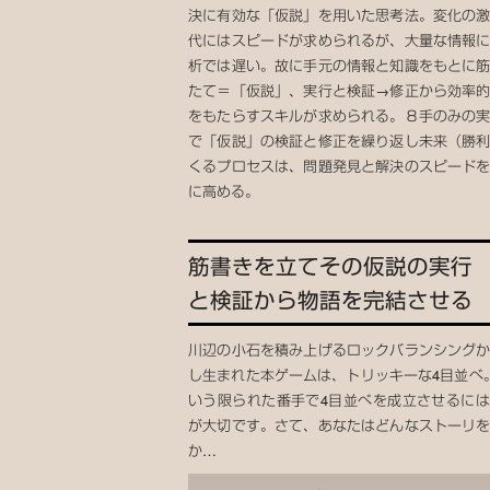
決に有効な「仮説」を用いた思考法。変化の
代にはスピードが求められるが、大量な情報
析では遅い。故に手元の情報と知識をもとに
たて＝「仮説」、実行と検証→修正から効率
をもたらすスキルが求められる。８手のみの
で「仮説」の検証と修正を繰り返し未来（勝
くるプロセスは、問題発見と解決のスピード
に高める。
筋書きを立てその仮説の実行
と検証から物語を完結させる
川辺の小石を積み上げるロックバランシング
し生まれた本ゲームは、トリッキーな4目並べ
いう限られた番手で4目並べを成立させるに
が大切です。さて、あなたはどんなストーリ
か…