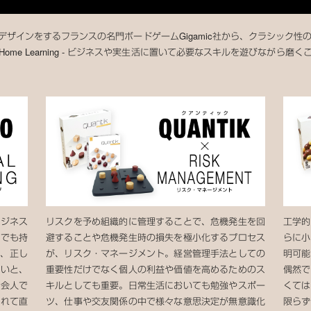
ザインをするフランスの名門ボードゲームGigamic社から、クラシック性
 for Home Learning - ビジネスや実生活に置いて必要なスキルを遊び
ビジネス
リスクを予め組織的に管理することで、危機発生を回
工学的
誰でも持
避することや危機発生時の損失を極小化するプロセス
らに小
は、正し
が、リスク・マネージメント。経営管理手法としての
明可能
ないと、
重要性だけでなく個人の利益や価値を高めるためのス
偶然で
社会人で
キルとしても重要。日常生活においても勉強やスポー
くては
離れて直
ツ、仕事や交友関係の中で様々な意思決定が無意識化
限らず