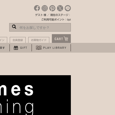
ゲスト 様 ／ 現在のステージ：
ご利用可能ポイント：0pt
イン
会員登録
お買物ガイド
探す
GIFT
PLAY LIBRARY