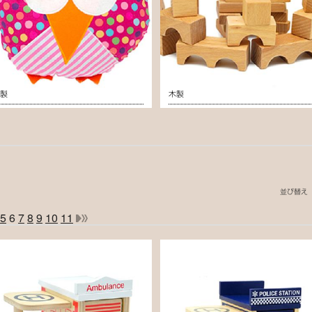
布製
木製
並び替え
5
6
7
8
9
10
11