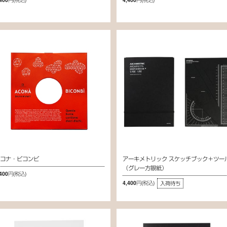
アコナ・ビコンビ
アーキメトリック スケッチブック＋ツー
（グレー方眼紙）
,400円
(税込)
4,400円
(税込)
入荷待ち