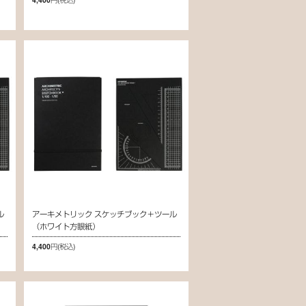
ル
アーキメトリック スケッチブック＋ツール
（ホワイト方眼紙）
4,400円
(税込)