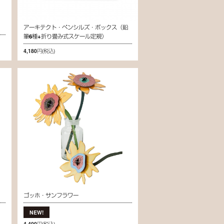
アーキテクト・ペンシルズ・ボックス（鉛
筆6種+折り畳み式スケール定規）
4,180円
(税込)
ゴッホ・サンフラワー
4,400円
(税込)