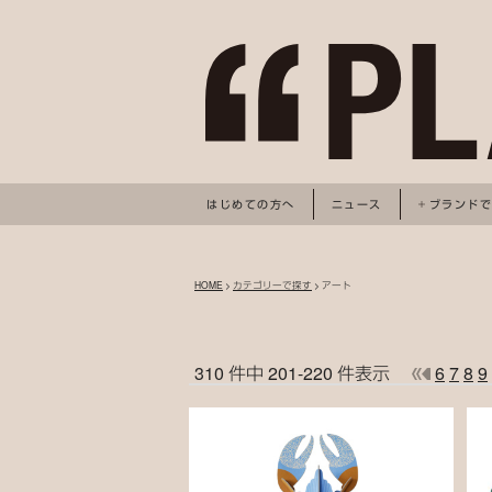
はじめての方へ
ニュース
ブランド
HOME
>
カテゴリーで探す
> アート
310 件中 201-220 件表示
6
7
8
9