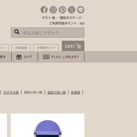
ゲスト 様 ／ 現在のステージ：
ご利用可能ポイント：0pt
イン
会員登録
お買物ガイド
探す
GIFT
PLAY LIBRARY
おすすめ順
価格が安い順
価格が高い順
新着順