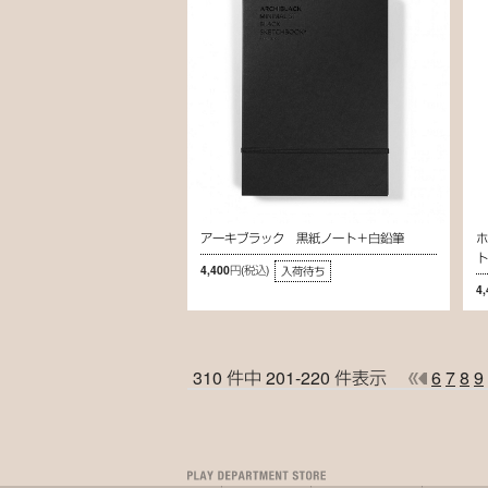
アーキブラック 黒紙ノート＋白鉛筆
4,400円
(税込)
入荷待ち
4
310 件中 201-220 件表示
6
7
8
9