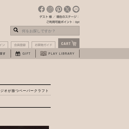
ゲスト 様 ／ 現在のステージ：
ご利用可能ポイント：0pt
イン
会員登録
お買物ガイド
探す
GIFT
PLAY LIBRARY
タジオが放つペーパークラフト