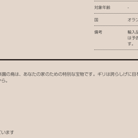
対象年齢
-
国
オラ
備考
輸入
は予
す。
楽園の鳥は、あなたの家のための特別な宝物です。ギリは誇らしげに目
から。
ています