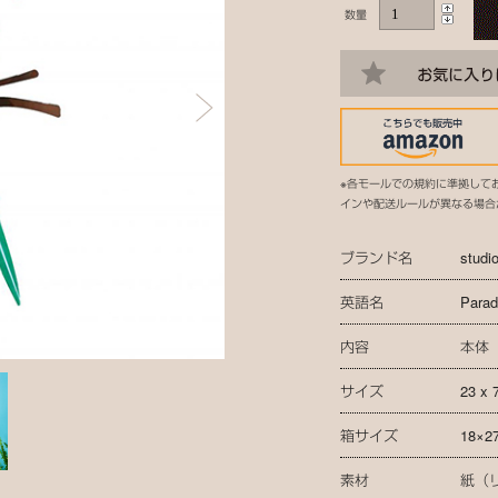
数量
※各モールでの規約に準拠して
インや配送ルールが異なる場合
ブランド名
stud
英語名
Paradi
内容
本体
サイズ
23 x 
箱サイズ
18×2
素材
紙（