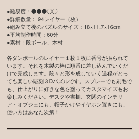
●難易度：⚫️⚫️⚫️◯◯
●詳細数量： 94レイヤー（枚）
●組み立て後のパズルのサイズ：18×11.7×16cm
●平均制作時間：60分
●素材：段ボール、木材
各ダンボールのレイヤー１枚１枚に番号が振られて
います。それを木製の棒に順番に差し込んでいくだ
けで完成します。段々と形を成していく過程がとっ
ても楽しい彫刻３Dパズルです。スプレーでも刷毛で
も、仕上がりに好きな色を塗ってカスタマイズもお
楽しみください。デスクや書棚、玄関のインテリ
ア・オブジェにも、帽子かけやイヤホン置きにも、
使い方はあなた次第！