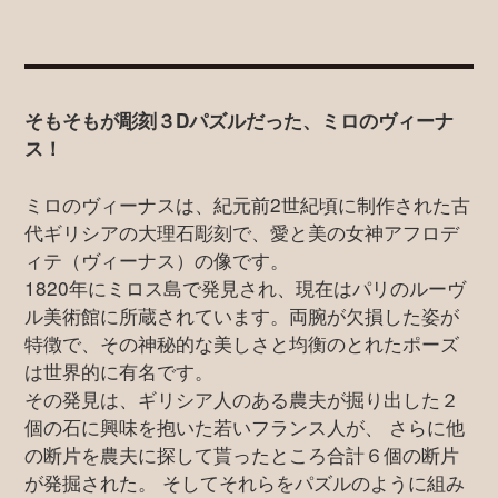
そもそもが彫刻３Dパズルだった、ミロのヴィーナ
ス！
ミロのヴィーナスは、紀元前2世紀頃に制作された古
代ギリシアの大理石彫刻で、愛と美の女神アフロデ
ィテ（ヴィーナス）の像です。
1820年にミロス島で発見され、現在はパリのルーヴ
ル美術館に所蔵されています。両腕が欠損した姿が
特徴で、その神秘的な美しさと均衡のとれたポーズ
は世界的に有名です。
その発見は、ギリシア人のある農夫が掘り出した２
個の石に興味を抱いた若いフランス人が、 さらに他
の断片を農夫に探して貰ったところ合計６個の断片
が発掘された。 そしてそれらをパズルのように組み