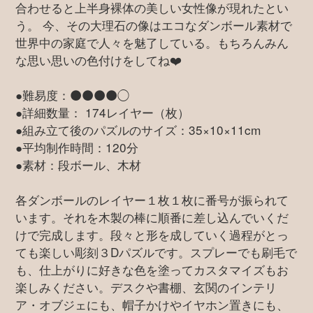
合わせると上半身裸体の美しい女性像が現れたとい
う。 今、その大理石の像はエコなダンボール素材で
世界中の家庭で人々を魅了している。もちろんみん
な思い思いの色付けをしてね❤️
●難易度：⚫️⚫️⚫️⚫️◯
●詳細数量： 174レイヤー（枚）
●組み立て後のパズルのサイズ：35×10×11cm
●平均制作時間：120分
●素材：段ボール、木材
各ダンボールのレイヤー１枚１枚に番号が振られて
います。それを木製の棒に順番に差し込んでいくだ
けで完成します。段々と形を成していく過程がとっ
ても楽しい彫刻３Dパズルです。スプレーでも刷毛で
も、仕上がりに好きな色を塗ってカスタマイズもお
楽しみください。デスクや書棚、玄関のインテリ
ア・オブジェにも、帽子かけやイヤホン置きにも、