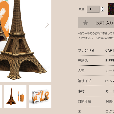
数量
※各モールでの規約に準拠して
インや配送ルールが異なる場合
ブランド名
CART
英語名
EIFF
内容
カード
箱サイズ
31.5 
素材
カー
対象年齢
14歳
国
ウク