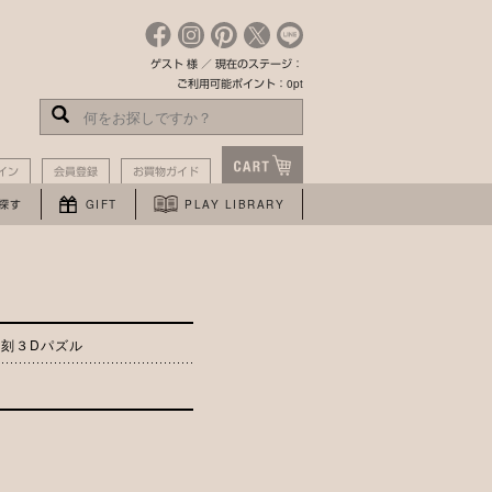
ゲスト 様 ／ 現在のステージ：
ご利用可能ポイント：0pt
イン
会員登録
お買物ガイド
探す
GIFT
PLAY LIBRARY
刻３Dパズル