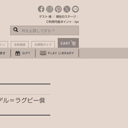
ゲスト 様 ／ 現在のステージ：
ご利用可能ポイント：0pt
イン
会員登録
お買物ガイド
探す
GIFT
PLAY LIBRARY
デル＝ラグビー倶