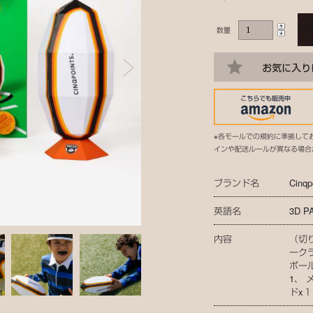
数量
※各モールでの規約に準拠して
インや配送ルールが異なる場合
ブランド名
Cinqp
英語名
3D P
内容
（切
ーク
ボー
1、
ドx