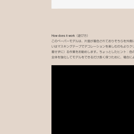
How does it work（遊び方）
このペーパーモデルは、片面が着色されておりそちらを外側に組
いはマスキングテープでデコレーションを楽しむのもよりク
着せずに）る作業をお勧めします。ちょっとしたヒント：色の平ら
全体を強化してモデルをできるだけ長く保つために、場合に