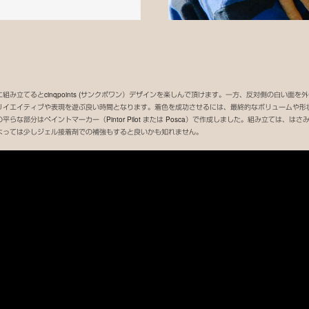
み立てるとcinqpoints (サンクポワン）デザインを楽しんで頂けます。一方、反対側の白い面
リイエイティブや表現を遊ぶ良い時間となります。着色を成功させるには、最終的なボリュームや形
な部分はペイントマーカー（Pintor Pilot または Posca）で作成しました。組み立ては、
よっては少しジェル接着剤での補強もすると良いかも知れません。