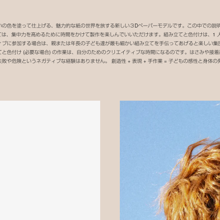
いの色を塗って仕上げる、魅力的な紙の世界を旅する新しい３Dペーパーモデルです。この中での説
立ては、集中力を高めるために時間をかけて製作を楽しんでいいただけます。組み立てと色付けは、1
ブに参加する場合は、親または年長の子ども達が最も細かい組み立てを手伝ってあげると楽しい集団体験と
と色付け (必要な場合) の作業は、自分のためのクリエイティブな時間になるのです。はさみや接
や危険というネガティブな経験はありません。 創造性 + 表現 + 手作業 = 子どもの感性と身