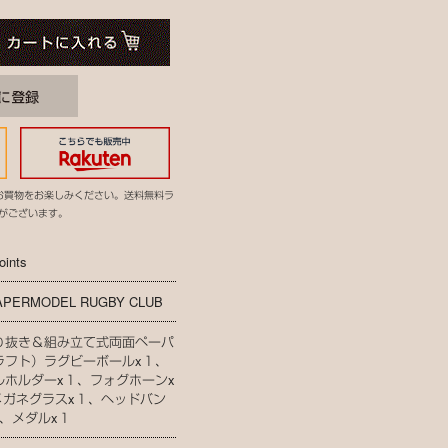
お買物をお楽しみください。送料無料ラ
がございます。
oints
APERMODEL RUGBY CLUB
り抜き＆組み立て式両面ペーパ
ラフト）ラグビーボールx１、
ルホルダーx１、フォグホーンx
 メガネグラスx１、ヘッドバン
１、メダルx１