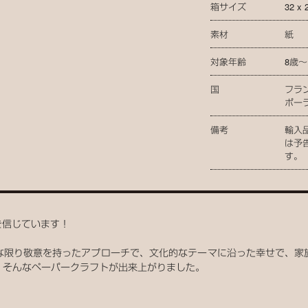
箱サイズ
32 x 
素材
紙
対象年齢
8歳～
国
フラ
ポー
備考
輸入
は予
す。
性”を信じています！
な限り敬意を持ったアプローチで、文化的なテーマに沿った幸せで、家
、そんなペーパークラフトが出来上がりました。