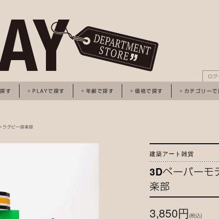
ログ
で探す
PLAYで探す
年齢で探す
価格で探す
カテゴリーで
ル＝ラグビー倶楽部
建築アート雑貨
3Dペーパーモ
楽部
3,850円
(税込)