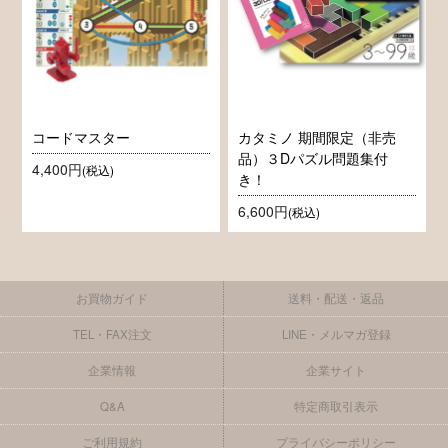
コードマスター
カタミノ 期間限定（非売
品）３Dパズル問題集付
4,400円
(税込)
き！
6,600円
(税込)
お買物ガイド
送料・配送・返品
TEL・FAX注文
LINE・メルマガ登録
企業情報
企業サイト
Q&A
特定商取引表示
ご利用規約
プライバシーポリシー