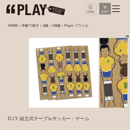
HOME
>
年齢で探す
>
6歳～108歳
> Player ブラジル
D.I.Y. 組立式テーブルサッカー・ゲーム