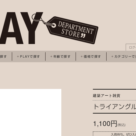
ログ
で探す
PLAYで探す
年齢で探す
価格で探す
カテゴリーで
建築アート雑貨
トライアングル
1,100円
(税込)
入荷待ち。ぜひ入