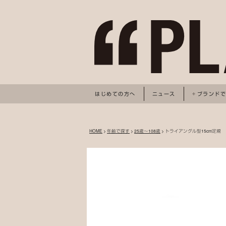
はじめての方へ
ニュース
ブランド
HOME
>
年齢で探す
>
25歳～108歳
> トライアングル型15cm定規