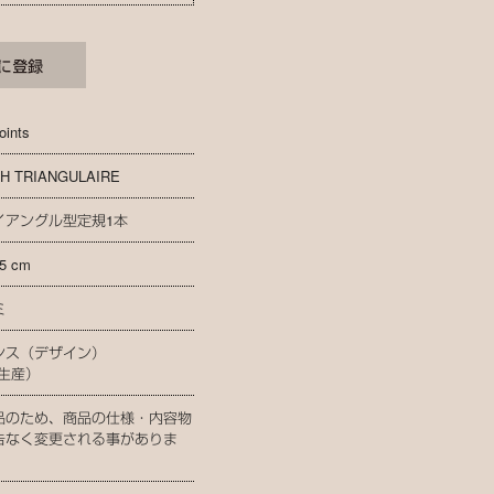
oints
H TRIANGULAIRE
イアングル型定規1本
5 cm
ミ
ンス（デザイン）
（生産）
品のため、商品の仕様・内容物
告なく変更される事がありま