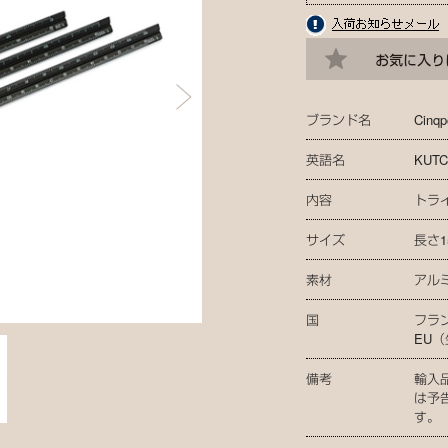
ブランド名
Cinqp
英語名
KUTC
内容
トラ
サイズ
長さ1
素材
アル
国
フラ
EU
備考
輸入
は予
す。