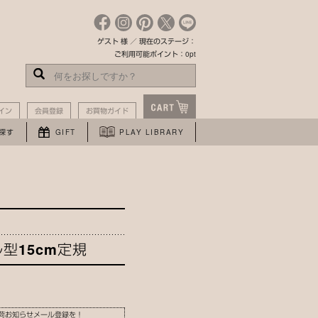
ゲスト 様 ／ 現在のステージ：
ご利用可能ポイント：0pt
イン
会員登録
お買物ガイド
探す
GIFT
PLAY LIBRARY
型15cm定規
荷お知らせメール登録を！