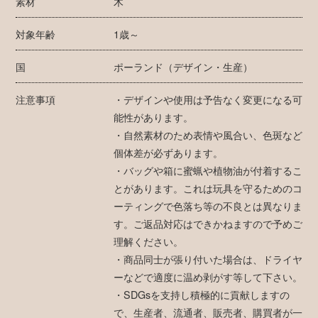
素材
木
対象年齢
1歳～
国
ポーランド（デザイン・生産）
注意事項
・デザインや使用は予告なく変更になる可
能性があります。
・自然素材のため表情や風合い、色斑など
個体差が必ずあります。
・バッグや箱に蜜蝋や植物油が付着するこ
とがあります。これは玩具を守るためのコ
ーティングで色落ち等の不良とは異なりま
す。ご返品対応はできかねますので予めご
理解ください。
・商品同士が張り付いた場合は、ドライヤ
ーなどで適度に温め剥がす等して下さい。
・SDGsを支持し積極的に貢献しますの
で、生産者、流通者、販売者、購買者が一